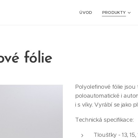
ÚVOD
PRODUKTY
ové fólie
Polyolefinové fólie jsou
poloautomatické i autom
i s víky. Vyrábí se jako 
Technická specifikace:
Tloušťky - 13, 15