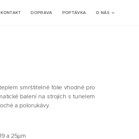
KONTAKT
DOPRAVA
POPTÁVKA
O NÁS
 teplem smrštitelné fólie vhodné pro
atické balení na strojích s tunelem
ploché a polorukávy.
, 19 a 25µm